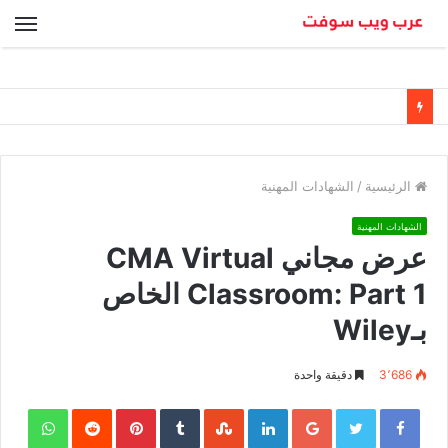
الق
الرئيسية
/
الشهادات المهنية
الشهادات المهنية
عرض مجاني CMA Virtual
Classroom: Part 1 الخاص
بـWiley
3٬686
دقيقة واحدة
sApp
Pinterest
LinkedIn
Google+
Twitter
Facebook