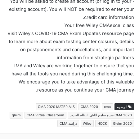
· You will be asked to create an account (or log in to your
existing account). You will NOT be required to enter your
credit card information.
Your free Wiley CMAexcel class
Visit Wiley’s COVID-19 CMA Exam Updates resource page
to learn more about exam testing center closures, details
on postponements and cancellations, and important
information from strategic partners.
IMA and Wiley are working together to ensure that you
have all the tools you need during this challenging time.
We encourage you to take advantage of this valuable
resource as you continue your CMA journey.
الوسوم
cma
CMA 2020
CMA 2020 MATERIALS
CMA 2020 شرح سامح الليثي النظام الجديد
CMA Virtual Classroom
gleim
Gleim 2020
HOCK
Wiley
دراسة CMA