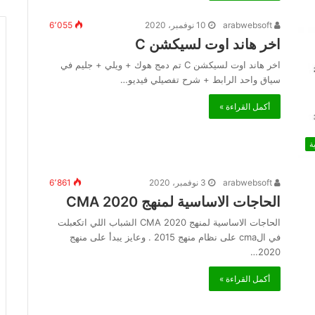
arabwebsoft
10 نوفمبر، 2020
6٬055
اخر هاند اوت لسيكشن C
اخر هاند اوت لسيكشن C تم دمج هوك + ويلي + جليم في
سياق واحد الرابط + شرح تفصيلي فيديو…
أكمل القراءة »
ة
arabwebsoft
3 نوفمبر، 2020
6٬861
الحاجات الاساسية لمنهج CMA 2020
الحاجات الاساسية لمنهج CMA 2020 الشباب اللي اتكعبلت
في الcma على نظام منهج 2015 . وعايز يبدأ على منهج
2020…
أكمل القراءة »