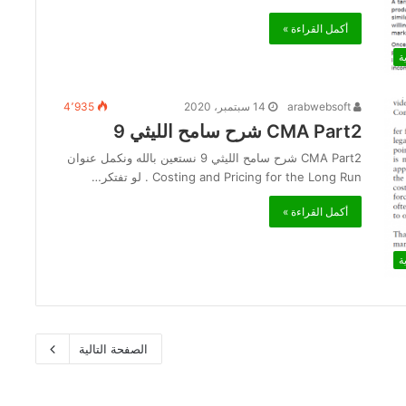
أكمل القراءة »
ة
arabwebsoft
14 سبتمبر، 2020
4٬935
CMA Part2 شرح سامح الليثي 9
CMA Part2 شرح سامح الليثي 9 نستعين بالله ونكمل عنوان
Costing and Pricing for the Long Run . لو تفتكر…
أكمل القراءة »
ة
الصفحة التالية