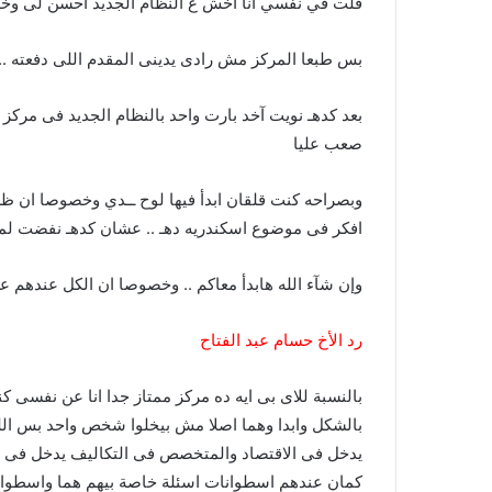
قلت في نفسي انا اخش ع النظام الجديد احسن لى و
بس طبعا المركز مش رادى يدينى المقدم اللى دفعته .
بعد كدهـ نويت آخد بارت واحد بالنظام الجديد فى مركز
صعب عليا
وبصراحه كنت قلقان ابدأ فيها لوح ــدي وخصوصا ان ظر
افكر فى موضوع اسكندريه دهـ .. عشان كدهـ نفضت ل
وإن شآء الله هابدأ معاكم .. وخصوصا ان الكل عندهم ع
رد الأخ حسام عبد الفتاح
بالنسبة للاى بى ايه ده مركز ممتاز جدا انا عن نفسى
بالشكل وابدا وهما اصلا مش بيخلوا شخص واحد بس اللى
يدخل فى الاقتصاد والمتخصص فى التكاليف يدخل فى ال
كمان عندهم اسطوانات اسئلة خاصة بيهم هما واسطوا