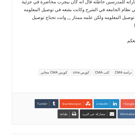
 بيشرح بس المشكله ان 75% من اختياراته للمدرسين خاطئه قال انه كان بيجرب محاضرة في جزئية
لي نظام الجامعه في الشرح وكانت بشعه في توصيل المعلومه
يل المعلومه ولكن علمه ممتاز ,,, وانت تحتاج توصيل
عكم
دراسة CMA
كتب CMA
كورس cma
كورس CMA مجاني
LinkedIn
Google+
مشاركة عبر البريد
طباعة