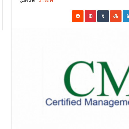
3٬453
2 دقائق
Pinterest
LinkedIn
Goo