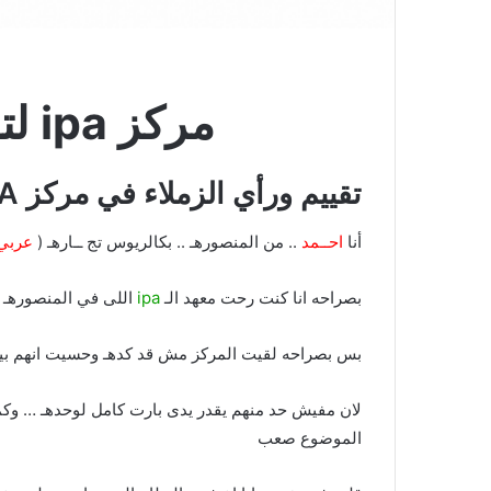
مركز ipa لتدريس الـ cma
تقييم ورأي الزملاء في مركز IPA لتدريس
أنا
احــمد
.. من المنصورهـ .. بكالريوس تج ــارهـ (
عربي
بصراحه انا كنت رحت معهد الـ
ipa
اللى في المنصورهـ … وكنت
بس بصراحه لقيت المركز مش قد كدهـ وحسيت انهم بيكر
لان مفيش حد منهم يقدر يدى بارت كامل لوحدهـ … وكم
الموضوع صعب