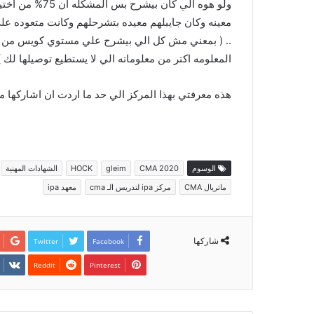
ولو هوه الي كان
معينه وكان جايبلهم معيده بتشرحلهم وكانت متعوده ع
.. ( بمعني مش كل الي بيشرح علي مستوي كويس من توص
المعلومه اكتر من معلوماته الي لا يستطيع توصيلها لك )
هذه معرفتي بهذا المركز الي حد ما اردت ان اشاركها م
الوسوم
CMA 2020
gleim
HOCK
الشهادات المهنية
ماتريال CMA
مركز ipa لتدريس الـ cma
معهد ipa
شاركها
Twitter
Facebook
Pinterest