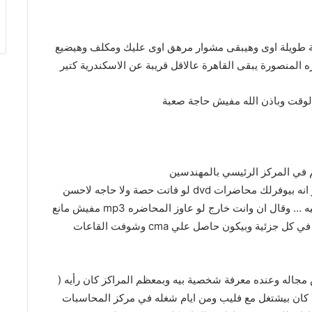
رية طويلة اوى وهيبقى مشوار مرهق اوى عليك ومكلف وهيضيع
 المنصورة يبقى القاهرة عالاقل قريبة عن الاسكندرية كتير
الوقت وباذن الله مفيش حاجة صعبة
وسمعت من طارق عزب نفسه ولقيت من مزايا المركز انه بيوفرلك محاضرات dvd لو فاتت حصة ولا حاجه لاحسن
المحاضرين في المركز …. غير بنك الاسئلة الي قال عليه … وقال ان وانت خارج لو عاوز المحاضره mp3 مفيش مانع
… وقال انه بيركز علي انه بيجيب محاضرين متخصصين في كل جزئية وبيكون حاصل علي cma وشوفت القاعات
 ومركزه IPA لناس في نفس مجاله وعنده معرفة شخصية بيه وبمعظم المراكز كان رأيه (
 كان بيشتغل مع فليب ومن ايام شغله في مركز المحاسبات