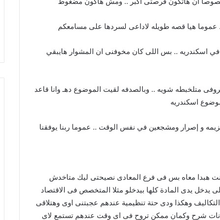
خصوصا ان هاتكون فرصتى اكبر .. ومش هاكون مضغوط
. عموما هيا قصه طويله لاداعى لسردها على مسامعكم
 في اسكندريه .. بس اللى كان مخوفنى ان المشوار هايبقي
وفى متلخبطه شويه .. وبالصدفه لقيت الموضوع دهـ وانا قاعد
موضوع اسكندريه
زيمه و إصرار ومشجعين في نفس الوقت .. عموما ربنا يوفقنا
 كنت هبدا معاه بس فى فرع المعادى نصيحتى ليك متاخدش
 يدخل يدى المادة كلها بيدخلو مثلا المتخصص فى الاقتصاد
تكاليف وهكذا ودى حتة تنظيمية عندهم عجبتنى اوى وهتلاقى
نات شرح وكمان ممكن تروح فى اى وقت عندهم تستمع لاى