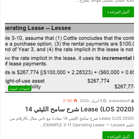
أكمل القراءة »
الشهادات المهنية
arabwebsoft
6 أبريل، 2020
3٬187
Lease (LOS 2020) شرح سامح الليثي 14
Lease (LOS 2020) شرح سامح الليثي 14 معادنا مع تاني مثال بالارقام من
جليم EXAMPLE 3-11 Operating Lease — Lessee…
أكمل القراءة »