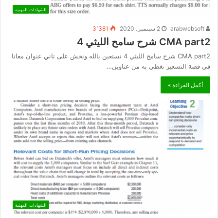
الشهادات المهنية
arabwebsoft
2 سبتمبر، 2020
3٬381
CMA part2 شرح سامح الليثي 4
CMA part2 شرح سامح الليثي 4 نستعين بالله ونخش على تاني عنوان معانا
في قصة التسعير نغطي به من عناوين…
أكمل القراءة »
الشهادات المهنية