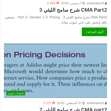
arabwebsoft
1 سبتمبر، 2020
3٬484
CMA Part2 شرح سامح الليثي 3
CMA Part2 شرح سامح الليثي 3 Part 2– Section C.3. Pricing . نستعين
بالله ونخش على تاني عنوان معانا…
أكمل القراءة »
الشهادات المهنية
arabwebsoft
31 أغسطس، 2020
3٬221
CMA part2 شرح سامح الليثي 2