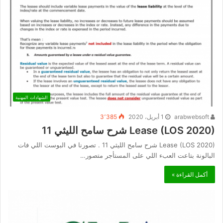
الشهادات المهنية
arabwebsoft
1 أبريل، 2020
3٬385
Lease (LOS 2020) شرح سامح الليثي 11
Lease (LOS 2020) شرح سامح الليثي 11 . تصورنا في البوست اللي فات
البالونة بتاعت العبء اللي على المستأجر متصور…
أكمل القراءة »