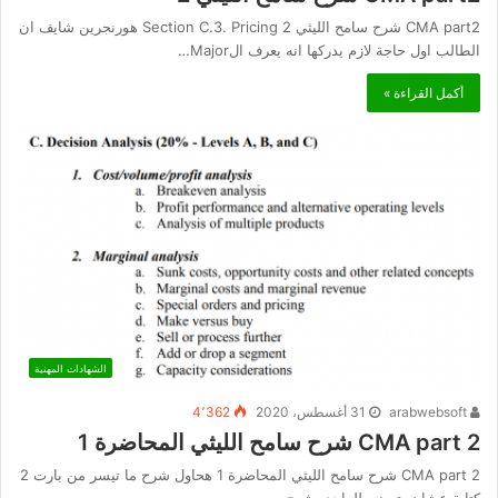
CMA part2 شرح سامح الليثي 2 Section C.3. Pricing هورنجرين شايف ان
الطالب اول حاجة لازم يدركها انه يعرف الMajor…
أكمل القراءة »
الشهادات المهنية
arabwebsoft
31 أغسطس، 2020
4٬362
CMA part 2 شرح سامح الليثي المحاضرة 1
CMA part 2 شرح سامح الليثي المحاضرة 1 هحاول شرح ما تيسر من بارت 2
كتابة عشان يتسنى للواحد يشرح…