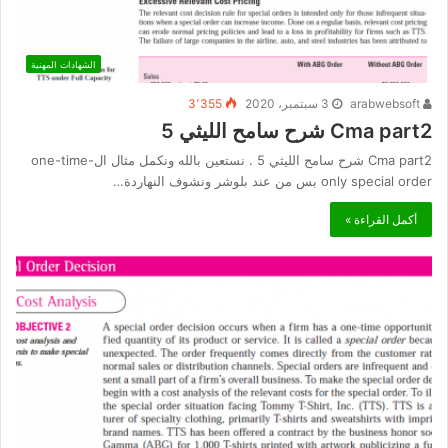
الشهادات المهنية
arabwebsoft
3 سبتمبر، 2020
3٬355
Cma part2 شرح سامح الليثي 5
Cma part2 شرح سامح الليثي 5 . نستعين بالله ونكمل مثال الone-time-
only special order بس من عند بلوشر ونشوف النهاردة…
أكمل القراءة »