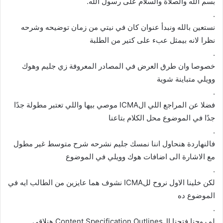
بسم الله والصلاة والسلام على رسول الله.
.
نستعين بالله ونبدأ عنوان كان في نيتي من زمان توضيحه وشرحه
نظرا لانه بيمثل عبء على كتير من الطلبة
.
خصوصا وان طرق العرض في المصادر المعروفة زي جليم وهوك
وويلي متباينة شوية
.
فضلا عن المراجع اللي الICMA موصي بيها واللي تعتبر مطولة جدًا
جدًا في الموضوع محل الكلام بتاعنا
.
فالنهاردة هنحاول اننا نمسك جليم نشرحه شرح متوسط غير مطول
مع الاشارة الى اضافات هوك وويلي في الموضوع
.
لكن خلينا الاول نروح للICMA نشوف هما عايزين من الطالب ايه في
الموضوع ده
.
لو روحنا فتحنا الContent Specification Outlines هنلاقي