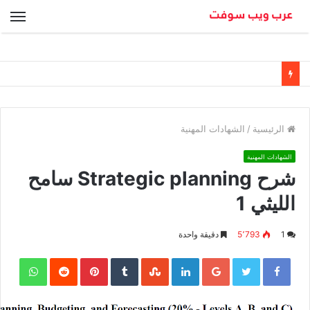
الق
الرئيسية
/
الشهادات المهنية
الشهادات المهنية
شرح Strategic planning سامح
الليثي 1
1
5٬793
دقيقة واحدة
sApp
Pinterest
LinkedIn
Google+
Twitter
Facebook