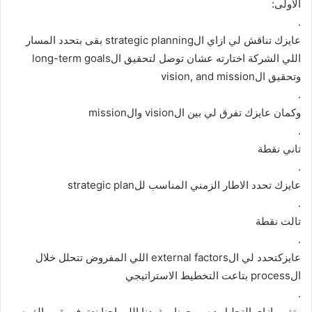
الاولى:
.
عايزك تناقش لي ازاي الstrategic planning بقى بتحدد المسار
اللي الشركة اختارته عشان توصل لتحقيق الlong-term goals
وتحقيق الvision, and mission
.
وكمان عايزك تفرق لي بين الvision والmission
.
تاني نقطة
.
عايزك تحدد الاطار الزمني المناسب للstrategic plan
.
تالت نقطة
.
عايزكتحدد لي الexternal factors اللي المفروض تتحلل خلال
الprocess بتاعت التخطيط الاستراتيجي
.
وتفهم ازاي التحليل ده بيوجهنا ويقودنا اللي احنا نعترف بقى بالفرص