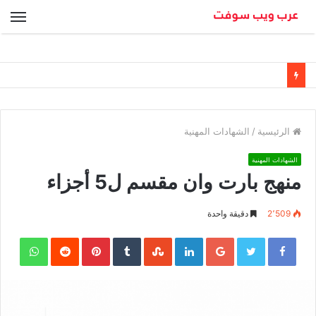
الق
الرئيسية
/
الشهادات المهنية
الشهادات المهنية
منهج بارت وان مقسم ل5 أجزاء
2٬509
دقيقة واحدة
sApp
Pinterest
LinkedIn
Google+
Twitter
Facebook