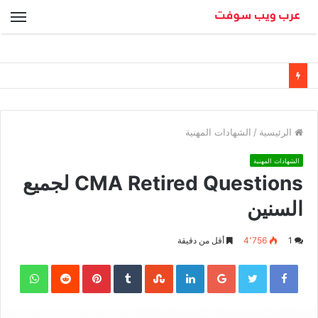
الق
الرئيسية
/
الشهادات المهنية
الشهادات المهنية
CMA Retired Questions لجميع
السنين
1
4٬756
أقل من دقيقة
sApp
Pinterest
LinkedIn
Google+
Twitter
Facebook