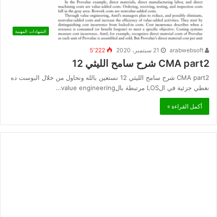
الشهادات المهنية
arabwebsoft
21 سبتمبر، 2020
5٬222
CMA part2 شرح سامح الليثي 12
CMA part2 شرح سامح الليثي 12 نستعين بالله ونحاول من خلال البوست ده
نغطي جزئية في الLOS مرتبطة بالvalue engineering…
أكمل القراءة »