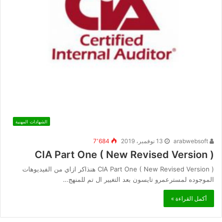
الشهادات المهنية
arabwebsoft
13 نوفمبر، 2019
7٬684
CIA Part One ( New Revised Version )
CIA Part One ( New Revised Version ) هنذاكر ازاي من الفيديوهات
الموجوده لمسترعمرو تايسون بعد التغيير ال تم للمنهج…
أكمل القراءة »