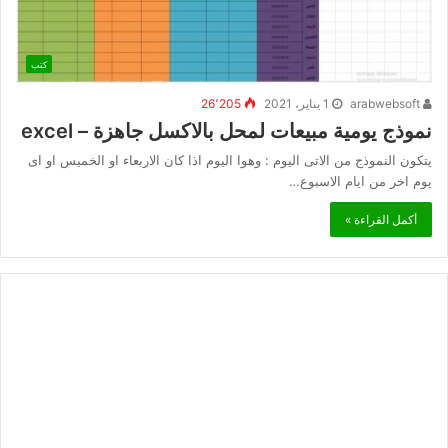
كتب
arabwebsoft
1 يناير، 2021
26٬205
نموذج يومية مبيعات لمحل بالاكسل جاهزة – excel
يتكون النموذج من الاتى اليوم : وهوا اليوم اذا كان الاربعاء او الخميس او اى
يوم اخر من ايام الاسبوع…
أكمل القراءة »