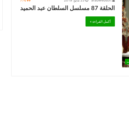
arabwebsoft
25 مايو، 2019
776
الحلقة 87 مسلسل السلطان عبد الحميد
أكمل القراءة »
ت