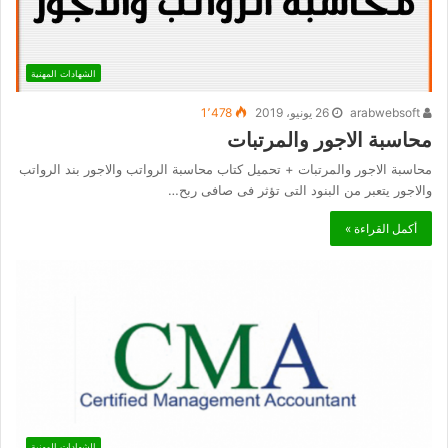
الشهادات المهنية
arabwebsoft
26 يونيو، 2019
1٬478
محاسبة الاجور والمرتبات
محاسبة الاجور والمرتبات + تحميل كتاب محاسبة الرواتب والاجور بند الرواتب
والاجور يتعبر من البنود التى تؤثر فى صافى ربح…
أكمل القراءة »
الشهادات المهنية