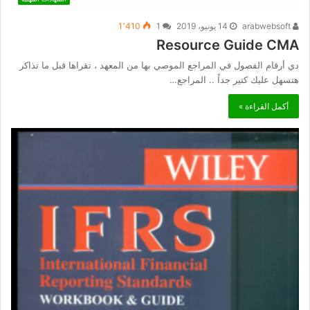
arabwebsoft
14 يونيو، 2019
1
1٬410
Resource Guide CMA
دي أرقام الفصول في المراجع الموصي بها من المعهد ، تقراها قبل ما تذاكر
هتسهل عليك كتير جداً .. المراجع…
أكمل القراءة »