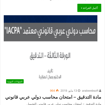
أكمل القراءة »
الشهادات المهنية
arabwebsoft
13 مايو، 2019
964
مادة التدقيق – امتحان محاسب دولي عربي قانوني
مادة التدقيق – امتحان محاسب دولي عربي قانوني التحميل