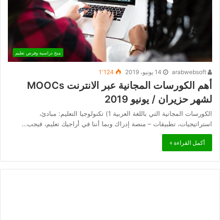
منح دراسية وفرص تعليم
arabwebsoft
14 يونيو، 2019
1٬124
أهم الكورسات المجانية عبر الانترنت MOOCs
لشهر حزيران / يونيو 2019
الكورسات المجانية التي باللغة العربية 1) تكنولوجيا التعليم: مبادئ،
استراتيجيات، تطبيقات – منصة إدراك وبما أننا في أراجيك تعليم، فيجب…
أكمل القراءة »