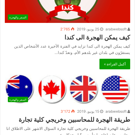
السفر والهجرة
arabwebsoft
25 يونيو، 2019
2٬765
كيف يمكن الهجرة الى كندا
كيف يمكن الهجرة الى كندا تزايد في الفترة الأخيرة عدد الأشخاص الذين
يستقرّون في بلدان غير بلدهم الأم، وتعدّ كندا…
أكمل القراءة »
السفر والهجرة
arabwebsoft
15 يونيو، 2019
3٬172
طريقة الهجرة للمحاسبين وخريجي كلية تجارة
طريقة الهجرة للمحاسبين وخريجي كلية تجارة السؤال الاشهر على الاطلاق انا
محاسب عايز اهاجر ابدأ منين ؟ لو هنتكلم عن…