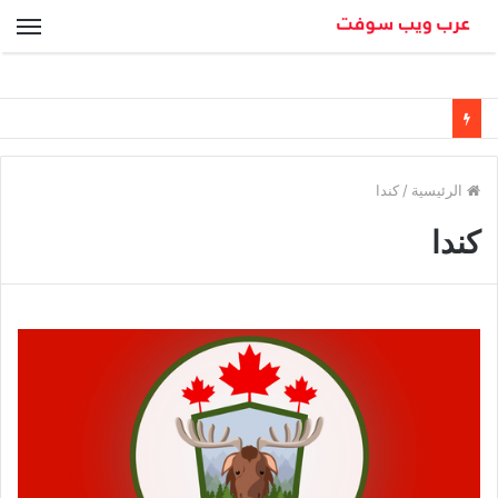
الق
الرئيسية
/
كندا
كندا