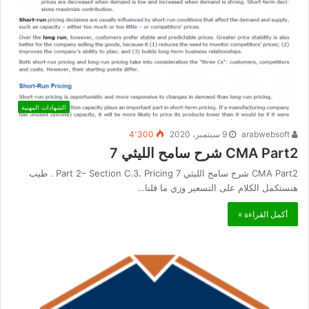
الشهادات المهنية
arabwebsoft
9 سبتمبر، 2020
4٬300
CMA Part2 شرح سامح الليثي 7
CMA Part2 شرح سامح الليثي 7 Part 2– Section C.3. Pricing . طيب
هنستكمل الكلام على التسعير وزي ما قلنا…
أكمل القراءة »