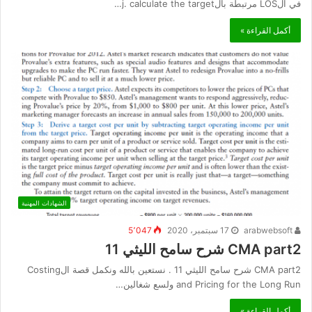
في الLOS مرتبطة بالj. calculate the target…
أكمل القراءة »
الشهادات المهنية
arabwebsoft
17 سبتمبر، 2020
5٬047
CMA part2 شرح سامح الليثي 11
CMA part2 شرح سامح الليثي 11 . نستعين بالله ونكمل قصة الCosting
and Pricing for the Long Run ولسع شغالين…
أكمل القراءة »