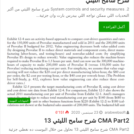
شرح سامح الليثي
2. System controls and security measures شرح سامح الليثي من أكبر
التحديات اللي ممكن تواجه اللي بيدرس بارت وان جزئية…
أكمل القراءة »
الشهادات المهنية
arabwebsoft
23 سبتمبر، 2020
6٬151
CMA Part2 شرح سامح الليثي 13
CMA Part2 شرح سامح الليثي 13 نحاول من خلال البوست ده نغطي جزئية