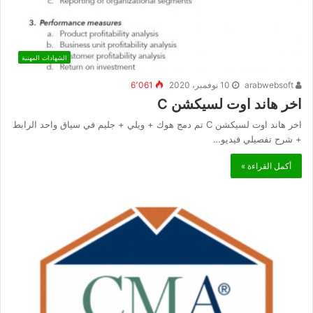
الشهادات المهنية
arabwebsoft
10 نوفمبر، 2020
6٬061
اخر هاند اوت لسيكشن C
اخر هاند اوت لسيكشن C تم دمج هوك + ويلي + جليم في سياق واحد الرابط
+ شرح تفصيلي فيديو…
أكمل القراءة »