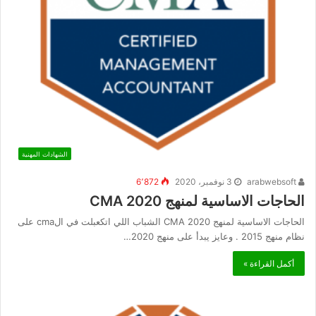
الشهادات المهنية
arabwebsoft
3 نوفمبر، 2020
6٬872
الحاجات الاساسية لمنهج CMA 2020
الحاجات الاساسية لمنهج CMA 2020 الشباب اللي اتكعبلت في الcma على
نظام منهج 2015 . وعايز يبدأ على منهج 2020…
أكمل القراءة »