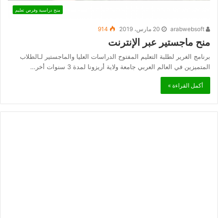
منح دراسية وفرص تعليم
arabwebsoft
20 مارس، 2019
914
منح ماجستير عبر الإنترنت
برنامج الغرير لطلبة التعليم المفتوح الدراسات العليا والماجستير لـالطلاب
المتميزين في العالم العربي جامعة ولاية أريزونا لمدة 3 سنوات أخر…
أكمل القراءة »