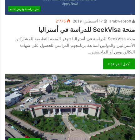
منح دراسية وفرص تعليم
arabwebsoft
17 أغسطس، 2019
2٬775
منحة SeekVisa للدراسة في أستراليا
منحة SeekVisa للدراسة في أستراليا تتوفر المنحة التعليمية للمشاركين
الأستراليين والدوليين لمتابعة برنامجهم الدراسي للحصول على شهادة
البكالوريوس أو الماجستير…
أكمل القراءة »