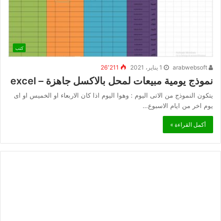
كتب
arabwebsoft
1 يناير، 2021
26٬211
نموذج يومية مبيعات لمحل بالاكسل جاهزة – excel
يتكون النموذج من الاتى اليوم : وهوا اليوم اذا كان الاربعاء او الخميس او اى
يوم اخر من ايام الاسبوع…
أكمل القراءة »