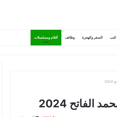
كتب
السفر والهجرة
وظائف
أفلام ومسلسلات
20
الفاتح 2024