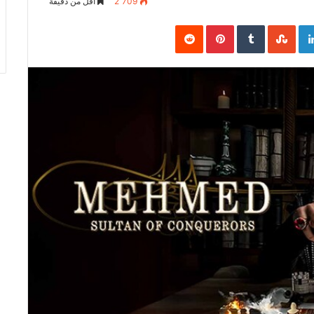
2٬709
أقل من دقيقة
Pinterest
LinkedIn
Goo