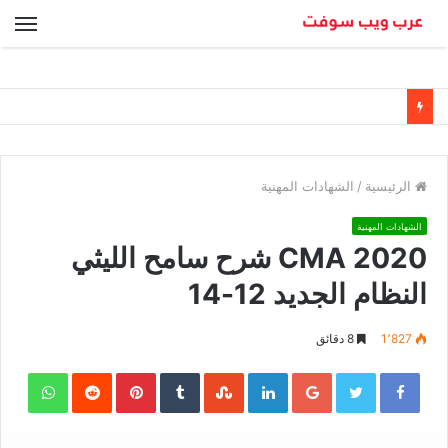
الق
الرئيسية
/
الشهادات المهنية
الشهادات المهنية
CMA 2020 شرح سامح الليثي
النظام الجديد 12-14
1٬827
8 دقائق
sApp
Pinterest
LinkedIn
Google+
Twitter
Facebook