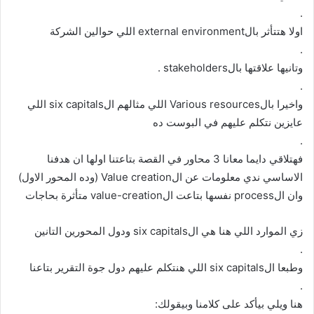
.
اولا هتتأثر بالexternal environment اللي حوالين الشركة
.
وتانيها علاقتها بالstakeholders .
.
واخيرا بالVarious resources اللي مثالهم الsix capitals اللي
عايزين نتكلم عليهم في البوست ده
.
فهتلاقي دايما معانا 3 محاور في القصة بتاعتنا اولها ان هدفنا
الاساسي ندي معلومات عن الValue creation (وده المحور الاول)
وان الprocess نفسها بتاعت الvalue-creation متأثرة بحاجات
زي الموارد اللي هنا هي الsix capitals ودول المحورين التانين
.
وطبعا الsix capitals اللي هنتكلم عليهم دول جوة التقرير بتاعنا
.
هنا ويلي بيأكد على كلامنا وبيقولك: