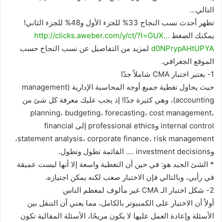
التالي…
تظهر أحدث نسب النجاح 33% للجزء الأول و48% للجزء الثاني!
يمكنك الضغط
http://clicks.aweber.com/y/ct/?l=GUX…
d0NPrypAHtUPYA
لمزيد من التفاصيل عن نسب النجاح حسب
الموقع الجغرافي.
1- يعتبر اختبار CMA شاملاً جدًا
حيث يحاول تغطية جميع أوجه المحاسبة الإدارية (management
accounting)، وهي كثيرة جدًا! إذ يجب عليك معرفة كل شئ من
planning، budgeting، forecasting، cost management،
internal control وprofessional ethics إلى financial
statement analysis، corporate finance، risk management،
وinvestment decisions …. القائمة تطول وتطول.
* الشئ الجيد هو: في حين أن التغطية واسعة إلا أنها ليست عميقة
في رأيي، وبالتالي فإن الاختبار صعب لكنه يمكن اجتيازه.
2- شكل اختبار الـ CMA غير مألوف لمعظم الناس
أولاً أن الاختبار على الكمبيوتر بالكامل، مما يعني أن التنقل بين
الأسئلة وإعادة العمل عليها لا يكون مريحًا، الأسئلة المقالية تكون