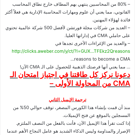
– 80% من المحاسبين ينتهي بهم المطاف خارج نطاق المحاسب
القانوني، مما يعني أن علوم ومهارات المحاسبة الإدارية هي فعلاً أكثر
فائدة لهؤلاء المهنين.
– العديد من شركات مجلة فورتشن لأفضل 500 شركة عالمية تحتوي
على حاملي CMA في إداراتها العليا.
– والعديد من الإغراءات الأخرى تجدها في
http://clicks.aweber.com/y/ct/?l=GUX…TFEkz2Qreasons
reasons to become a CMA…
… مما يعني أنها فرصتك الذهبية للحصول على الـ CMA الآن!
دعونا نركز كل طاقتنا في اجتياز امتحان الـ
CMA من المحاولة الأولى –
ترجمة الإيميل الثاني
منذ أن قمت بإنشاء هذا الكورس المصغر، توقف حوالي 50% من
المسجلين بالموقع عن فتح الإيميلات.
إذا كنت تقرأ هذا الإيميل الآن، فأنت بالفعل من النصف الملتزم.
الإصرار والمداومة وليس الذكاء الشديد هو عامل النجاح الأهم عندما