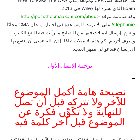
هي حاصلة على CPA ومؤلفة كتاب How To Pass The CPA
Exam الذي نشره لها Wiley في 2013.
وقد صممت موقع
http://ipassthecmaexam.com/about-
stephanie/
على الانترنت للمساعدة في اجتياز امتحان CMA مجانًا
وتقوم بإرسال ايميلات فيها من النصائح ما رأيت فيه النفع الكثير،
وسوف أترجم لكم هذه الإيميلات تباعًا بإذن الله عسى أن ينتفع بها
أي إنسان فيدعو لي بظهر الغيب.
ترجمة الإيميل الأول
نصيحة هامة أكمل الموضوع
للآخر ولا تتركه قبل أن تصل
للنهاية ولا تكَوِّن فكرة عن
الموضوع قبل آخر كلمة فيه
بينما تفكر في برنامج الـ CMA، دعنا نتحدث أولاً عن اختبار CMA في