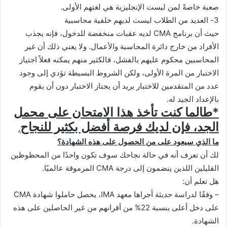
صعبة خاصةً لمن ليست الإنجليزية هي لغتهم الأولى.
3- العديد من الطلاب ليست لديهم خلفية محاسبية
حيث أن برنامج CMA لديه عقبات منخفضة للدخول، فإنه يجذب
الأفراد من خارج دائرة المحاسبة والأعمال. ولا يعني ذلك أن غير
المحاسبين محكوم عليهم بالفشل، فالكثير منهم يمكنه فعلاً اجتياز
الاختبار من المرة الأولى، ولكن الشروط البسيطة تؤدي إلى وجود
عدد من المتقدمين للاختبار يريد أن يجتاز الاختبار دون أن يقوم
بالإعداد الجيد له.
*طالما كنت تأخذ هذا الامتحان على محمل
الجد، فإن لديك فرصة أفضل بكثير للنجاح
.
ما الذي سيعود على من الحصول على هذه الشهادة؟
لك أن تعرف أنه في حالة نجاحك سوف تكون واحدًا من المحظوظين
القليلين اللذين ينضمون إلى درجة CMA المرموقة عالميًا.
هل تعلم أن:
– وفقًا لدراسة حديثة أجراها معهد IMA، يحصل حاملوا شهادة CMA
على دخل أعلى بنسبة 22% من أقرانهم من غير الحاصلين على هذه
الشهادة.