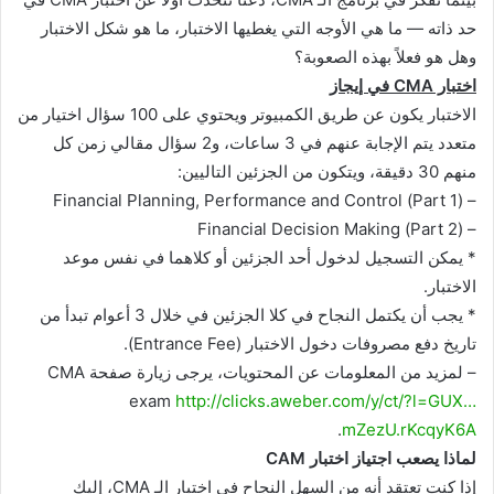
حد ذاته — ما هي الأوجه التي يغطيها الاختبار، ما هو شكل الاختبار
وهل هو فعلاً بهذه الصعوبة؟
اختبار CMA في إيجاز
الاختبار يكون عن طريق الكمبيوتر ويحتوي على 100 سؤال اختيار من
متعدد يتم الإجابة عنهم في 3 ساعات، و2 سؤال مقالي زمن كل
منهم 30 دقيقة، ويتكون من الجزئين التاليين:
– (Part 1) Financial Planning, Performance and Control
– (Part 2) Financial Decision Making
* يمكن التسجيل لدخول أحد الجزئين أو كلاهما في نفس موعد
الاختبار.
* يجب أن يكتمل النجاح في كلا الجزئين في خلال 3 أعوام تبدأ من
تاريخ دفع مصروفات دخول الاختبار (Entrance Fee).
– لمزيد من المعلومات عن المحتويات، يرجى زيارة صفحة CMA
exam
http://clicks.aweber.com/y/ct/?l=GUX…
.
mZezU.rKcqyK6A
لماذا يصعب اجتياز اختبار CAM
إذا كنت تعتقد أنه من السهل النجاح في اختبار الـ CMA، إليك