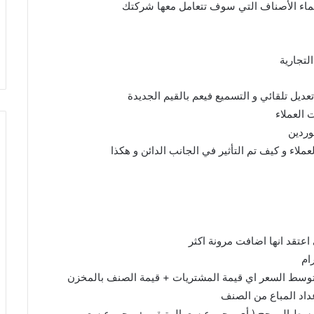
أسماء الأصناف التي سوف تتعامل معها شركتك
تجارية
ل تلقائي و التسميع فيعم بالقيم الجديدة
العملاء
وردين
اء و كيف تم التأثير في الجانب الدائن و هكذا
عتقد انها اضافت مرونة اكثر
ام
وسط السعر اي قيمة المشتريات + قيمة الصنف بالمخزن
اد المباع من الصنف
توسط المرجح ( أي مجموع سعرالمتبقي + مجموع سعر