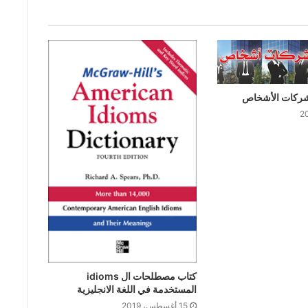
شركات الأشخاص
كتاب ﻣﺼﻄﻠﺤﺎﺕ ﺍﻝ idioms
ﺍﻟﻤﺴﺘﺨﺪﻣﺔ ﻓﻲ ﺍﻟﻠﻐﺔ ﺍﻻﻧﺠﻠﻴﺰﻳﺔ
15 أغسطس، 2019