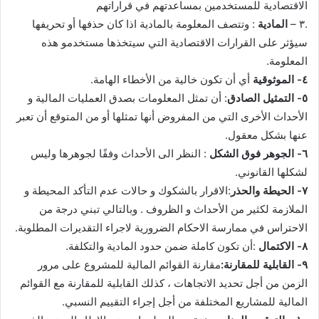
الاقتصادية للمستخدمين بمساعدتهم في قراراتهم
.٣ –
المادية
: وتتصف المعلومة بالمادية اذا كان حذفها أو تحريفها
سيؤثر على القرارات الاقتصادية التي سيتخذها مستخدمو هذه
المعلومة.
٤- الموثوقية
أي أن تكون خالية من الأخطاء الهامة.
٥- التمثيل
الصادق
: أن تمثل المعلومات بصدق العمليات المالية و
الأحداث الأخرى التي من المفروض أنها تمثلها أو من المتوقع أن تعبر
عنها بشكل معقول.
٦- الجوهر
فوق
الشكل
: النظر الى الأحداث وفقًا لجوهرها وليس
لشكلها القانوني.
٧- الحيطة
والحذر
:الاقرار بالشكوك و حالات عدم التأكد المحيطة و
الملازمة لكثير من الأحداث و الظروف . وبالتالي تبني درجة من
الاحتراس في ممارسة الاحكام الضرورية لاجراء التقديرات المطلوبة.
٨- الاكتمال
:أن تكون كاملة ضمن حدود المادية والتكلفة.
٩- القابلية
للمقارنة:
مقارنة القوائم المالية للمشروع على مرور
الزمن من أجل تحديد الاتجاهات ، كذلك القابلية للمقارنة مع القوائم
المالية للمشاريع المختلفة من أجل إجراء التقييم النسبي.