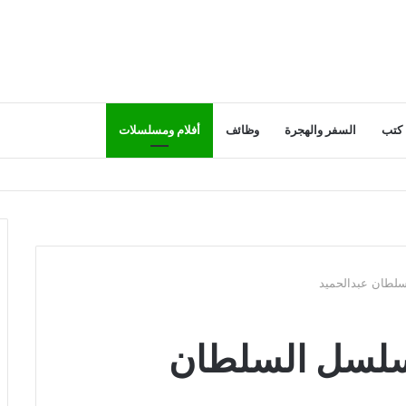
كتب
السفر والهجرة
وظائف
أفلام ومسلسلات
 85 من مسلسل السلطان