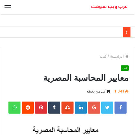
الق
الرئيسية
/
كتب
كتب
معايير المحاسبة المصرية
1٬341
أقل من دقيقة
sApp
Pinterest
LinkedIn
Google+
Twitter
Facebook