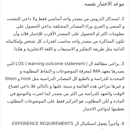
موعد الاختبار نفسه .
2. استذكار الدروس من مصدر واحد أساسي فقط ولا داعي للتشتت
و السعي و الجري وراء المصادر المختلفة بداعي الحصول على
معلومات اكثر او الحصول على المصدر الأقرب للإختبار فلابد وأن
تكون المذاكرة من مصدر واحد مناسب لقدرات كل شخص وإمكانياته
الذاتية مثل طريقة التفكير و الاستيعاب و اللغة الانجليزية و هكذا.
3. يراعى مطالعة ال LOS ( learning outcome statement ) التي
يصدرها معهد IMA لمعرفة الموضوعات و النقاط المطلوبة و
المحددة للدراسة و بالطبع كل المصادر الدراسية مثل hock و Gliem
و غيرها بتراعي هذه القائمة و مبنية عليها و بالتالي فلا داعي لضياع
الوقت والجهد للدراسة من اكثر من مصدر كما اشرت والتوسع في
المادة و لكن المطلوب هو التركيز فقط على الموضوعات المطلوب
تغطيتها لدواعي الاختبار.
4. وأخيراً يفضل استكمال ال EXPERIENCE REQUIREMENTS